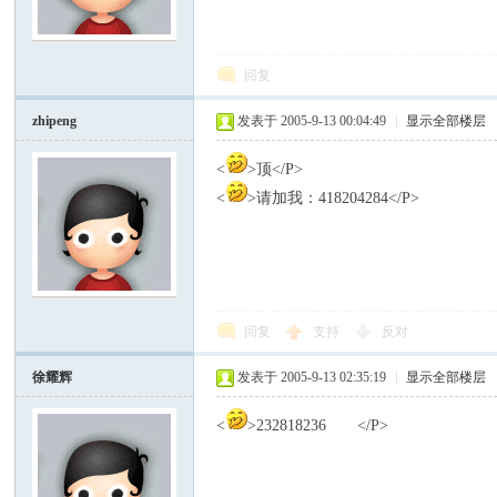
模
回复
zhipeng
发表于 2005-9-13 00:04:49
|
显示全部楼层
<
>顶</P>
<
>请加我：418204284</P>
论
回复
支持
反对
徐耀辉
发表于 2005-9-13 02:35:19
|
显示全部楼层
<
>232818236 </P>
坛