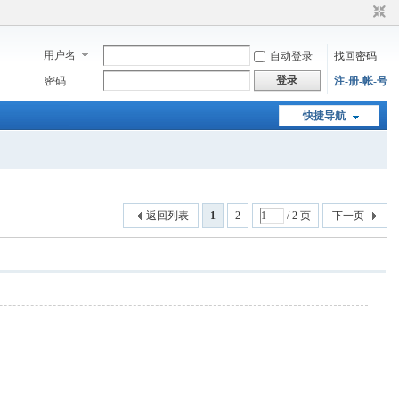
用户名
自动登录
找回密码
登录
密码
注-册-帐-号
快捷导航
返回列表
1
2
/ 2 页
下一页