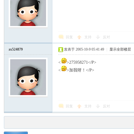
回复
支持
反对
zx524879
发表于 2005-10-9 05:41:49
|
显示全部楼层
<
>275958271</P>
<
>加我呀！</P>
回复
支持
反对