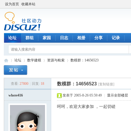
设为首页
收藏本站
论坛
群组
家园
日志
相册
分享
记录
论坛
数学建模
资源与检索
数模群：14656523
数模群：14656523
查看:
27800
|
回复:
18
[复制链接]
数
»
›
›
›
where416
发表于 2005-8-26 05:59:49
|
显示全部楼层
呵呵，欢迎大家参加 ，一起切磋