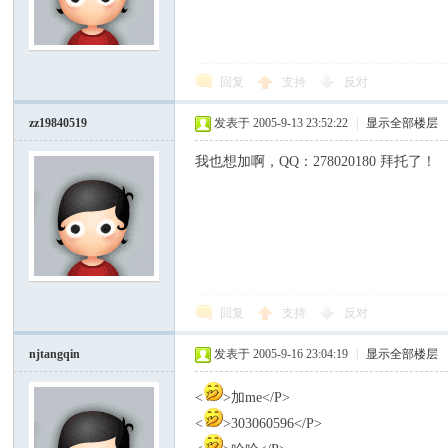
回复
支持
反对
zz19840519
发表于 2005-9-13 23:52:22
|
显示全部楼层
我也想加啊，QQ：278020180 拜托了！
回复
支持
反对
njtangqin
发表于 2005-9-16 23:04:19
|
显示全部楼层
<
>加me</P>
<
>303060596</P>