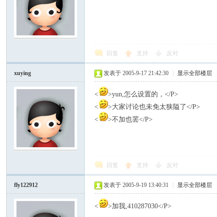
回复
支持
反对
xuying
发表于 2005-9-17 21:42:30
|
显示全部楼层
<
>yun,怎么设置的，</P>
<
>大家讨论也未免太狭隘了</P>
<
>不加也罢</P>
回复
支持
反对
fly122912
发表于 2005-9-19 13:40:31
|
显示全部楼层
<
>加我,410287030</P>