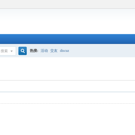
热搜:
活动
交友
discuz
搜索
搜
索