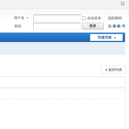
用户名
自动登录
找回密码
登录
密码
注-册-帐-号
快捷导航
返回列表