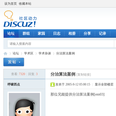
设为首页
收藏本站
论坛
群组
家园
日志
相册
分享
记录
论坛
学术区
学术杂谈
分治算法案例
分治算法案例
查看:
7320
|
回复:
3
[复制链接]
数
»
›
›
›
呼啸西点
发表于 2005-9-12 05:00:15
|
显示全部楼层
那位兄能提供分治算法案例[em03]