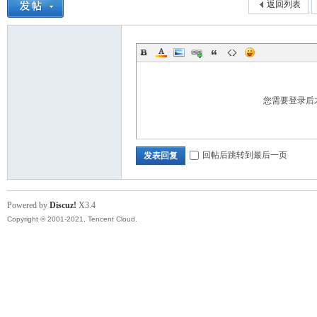
返回列表
您需要登录后
回帖后跳转到最后一页
发表回复
Powered by
Discuz!
X3.4
Copyright © 2001-2021, Tencent Cloud.