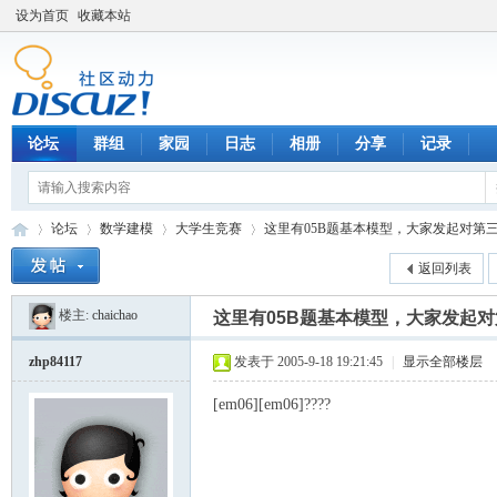
设为首页
收藏本站
论坛
群组
家园
日志
相册
分享
记录
论坛
数学建模
大学生竞赛
这里有05B题基本模型，大家发起对第
返回列表
楼主:
chaichao
这里有05B题基本模型，大家发起
数
»
›
›
›
zhp84117
发表于 2005-9-18 19:21:45
|
显示全部楼层
[em06][em06]????