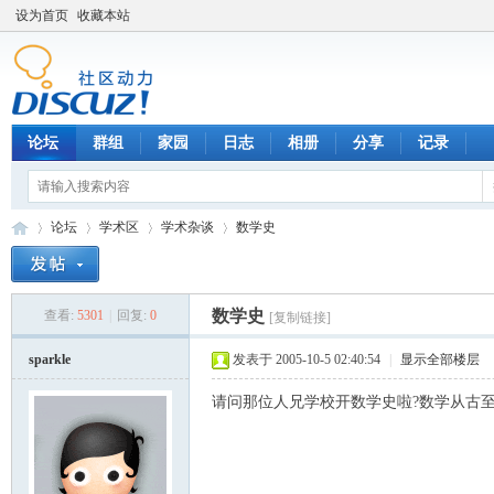
设为首页
收藏本站
论坛
群组
家园
日志
相册
分享
记录
论坛
学术区
学术杂谈
数学史
数学史
查看:
5301
|
回复:
0
[复制链接]
数
»
›
›
›
sparkle
发表于 2005-10-5 02:40:54
|
显示全部楼层
请问那位人兄学校开数学史啦?数学从古至