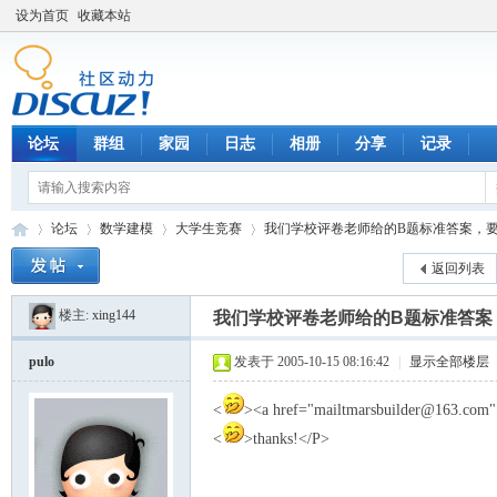
设为首页
收藏本站
论坛
群组
家园
日志
相册
分享
记录
论坛
数学建模
大学生竞赛
我们学校评卷老师给的B题标准答案，要的留
返回列表
楼主:
xing144
我们学校评卷老师给的B题标准答案，要
数
»
›
›
›
pulo
发表于 2005-10-15 08:16:42
|
显示全部楼层
<
><a href="mailtmarsbuilder@163.com"
<
>thanks!</P>