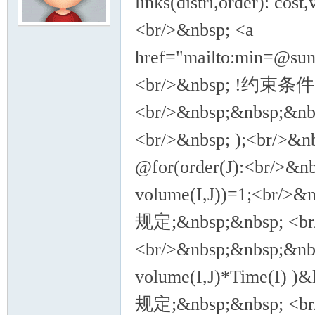
links(distri,order): c
<br/>&nbsp; <a
模
href="mailto:min=@sum
<br/>&nbsp; !约束条件：
<br/>&nbsp;&nbsp;&nbs
<br/>&nbsp; );<br
@for(order(J):<br/>&nb
论
volume(I,J))=1;<br
规定;&nbsp;&nbsp; <br/>
<br/>&nbsp;&nbsp;&nbs
volume(I,J)*Time(I
规定;&nbsp;&nbsp; <br/>
坛