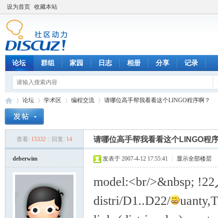
设为首页
收藏本站
论坛
群组
家园
日志
相册
分享
记录
论坛
学术区
编程交流
请哪位高手帮我看看这个LINGO程序啊？
请哪位高手帮我看看这个LINGO程
查看:
15332
|
回复:
14
数
»
›
›
›
deberwim
发表于 2007-4-12 17:55:41
|
显示全部楼层
model:<br/>&nbsp; 
distri/D1..D22/
uanty,T