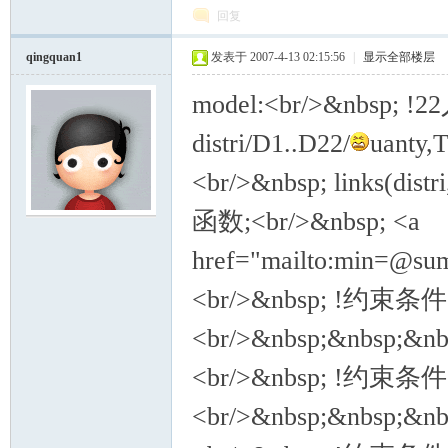
回复
qingquan1
发表于 2007-4-13 02:15:56
|
显示全部楼层
model:<br/>&nbsp; 
distri/D1..D22/
uanty,T
<br/>&nbsp; links(dist
函数;<br/>&nbsp; <a
href="mailto:min=@sum
<br/>&nbsp; !约束条件：
<br/>&nbsp;&nbsp;&nbs
<br/>&nbsp; !约束条件
<br/>&nbsp;&nbsp;&nbsp