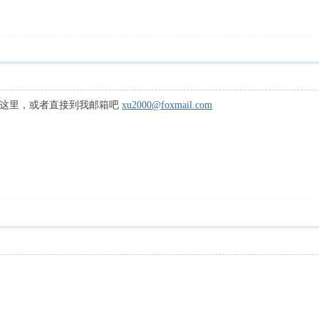
到这里，或者直接到我邮箱吧
xu2000@foxmail.com