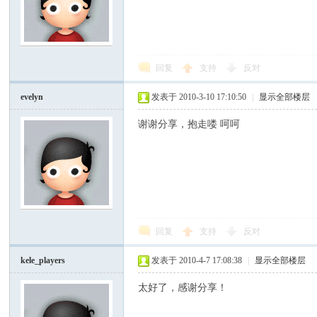
回复
支持
反对
evelyn
发表于 2010-3-10 17:10:50
|
显示全部楼层
谢谢分享，抱走喽 呵呵
回复
支持
反对
kele_players
发表于 2010-4-7 17:08:38
|
显示全部楼层
太好了，感谢分享！