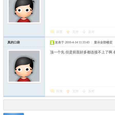
回复
支持
反对
真的口袋
发表于 2010-4-14 11:33:43
|
显示全部楼层
顶一个先.但是前面好多都连接不上了啊.
回复
支持
反对