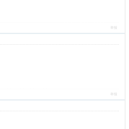
举报
举报