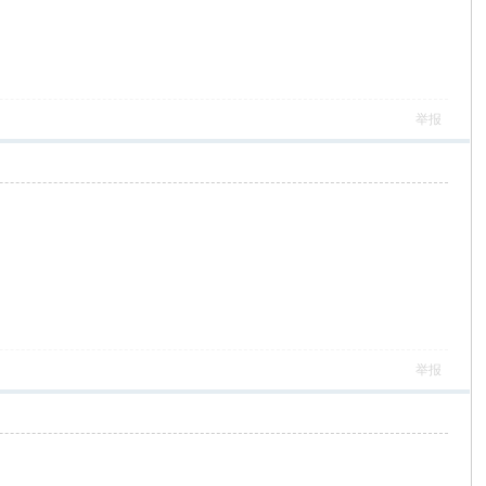
举报
举报