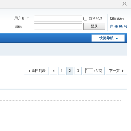
用户名
自动登录
找回密码
登录
密码
注-册-帐-号
快捷导航
返回列表
1
2
3
/ 3 页
下一页