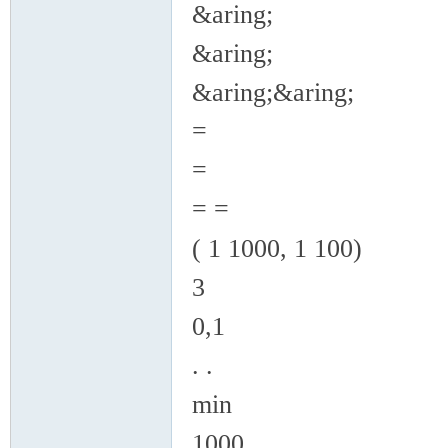
&aring;
&aring;
&aring;&aring;
=
=
= =
( 1 1000, 1 100)
3
0,1
. .
min
1000