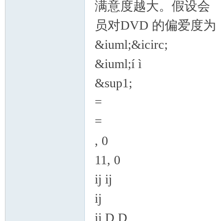
满意度越大。假设会
员对DVD 的偏爱度为
&iuml;&icirc;
&iuml;í ì
&sup1;
=
=
, 0
11, 0
ij ij
ij
ij D D