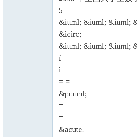
5
&iuml; &iuml; &iuml; 
&icirc;
&iuml; &iuml; &iuml; 
í
ì
= =
&pound;
=
=
&acute;