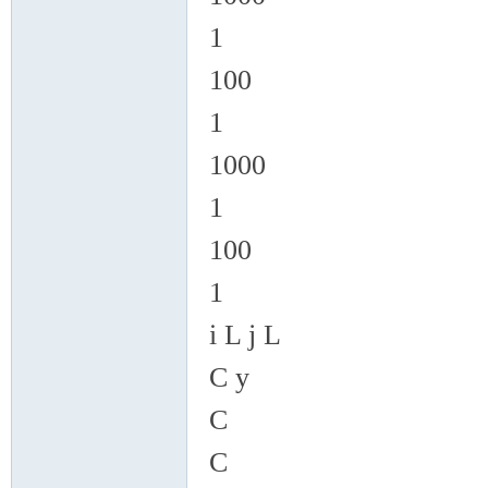
1
100
1
1000
1
100
1
i L j L
C y
C
C