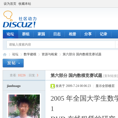
设为首页
收藏本站
论坛
群组
家园
日志
相册
分享
记录
论坛
数学建模
资源与检索
第六部分 国内数模竞赛试题
第六部分 国内数模竞赛试题
查看:
10226
|
回复:
3
[复制链接]
数
»
›
›
›
jianhuago
发表于 2009-7-24 00:06:23
|
显示全部楼层
2005 年全国大学生
1