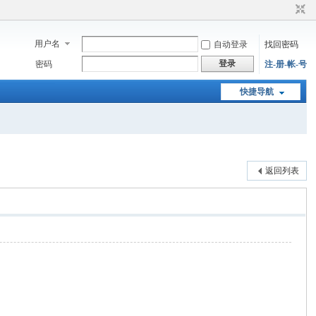
用户名
自动登录
找回密码
登录
密码
注-册-帐-号
快捷导航
返回列表