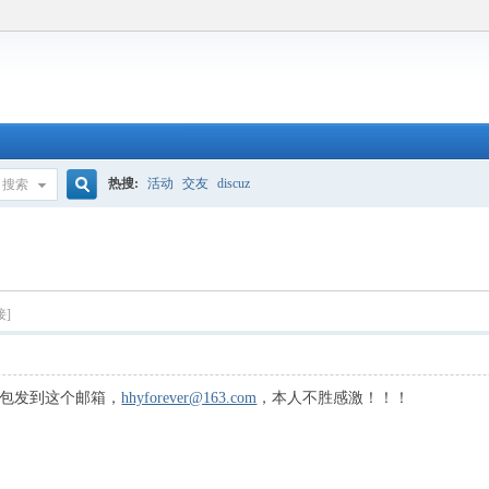
热搜:
活动
交友
discuz
搜索
搜
索
接]
包发到这个邮箱，
hhyforever@163.com
，本人不胜感激！！！