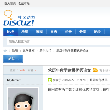
设为首页
收藏本站
论坛
群组
家园
日志
相册
分享
记录
论坛
数学建模
新手入门
求历年数学建模优秀论文
求历年数学建模优秀论文
查看:
10476
|
回复:
2
[复制链
数
»
›
›
›
hhyforever
发表于 2009-8-22 15:09:28
|
显示全部楼层
请问谁有历年数学建模优秀论文呀，请打