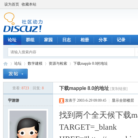
设为首页
收藏本站
论坛
群组
家园
日志
相册
分享
记录
论坛
数学建模
资源与检索
下载mapple 8.0的地址
下载mapple 8.0的地址
查看:
8723
|
回复:
8
[复制链接]
数
»
›
›
›
宇游游
发表于 2003-6-29 09:09:45
|
显示全部楼层
找到两个全天候下载map
TARGET=_blank