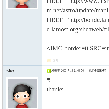
HREF="http://www.hjsm.
m.net/astro/update/m
模
HREF="http://bolide.lam
e.lamost.org/sheaweb/f
<IMG border=0 SRC=ima
论
回复
yahoo
发表于 2003-7-13 21:03:50
|
显示全部楼层
无
thanks
坛