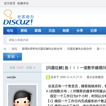
设为首页
收藏本站
论坛
群组
家园
日志
相册
分享
记录
论坛
新闻&资料&问题征解&企校合作
问题征解&企校合作
急！！
[问题征解]
急！！！一道数学建模
查看:
13167
|
回复:
0
数
»
›
›
›
zan2jin
发表于 2009-11-4 21:27:35
|
显示全部楼层
在某店有一个售货员，顾客陆续来到，售
0.1的指数分布；2.对顾客的服务时间服
假定一个工作日为8个小时，时间以分
【1】模拟一个工作日内完成服务的个数