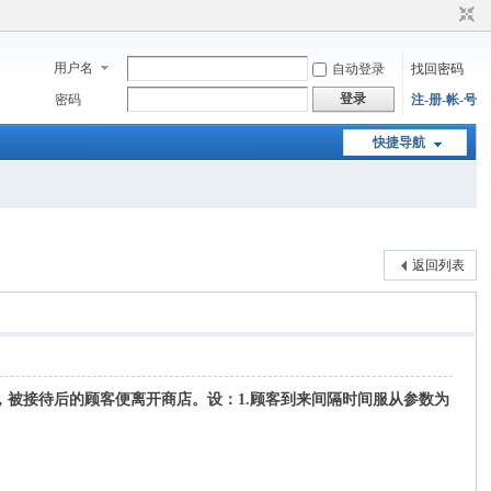
用户名
自动登录
找回密码
登录
密码
注-册-帐-号
快捷导航
返回列表
被接待后的顾客便离开商店。设：1.顾客到来间隔时间服从参数为
@. N. P: Q; m% F