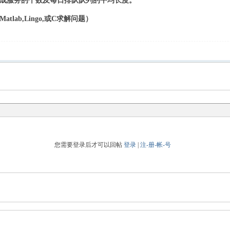
完成服务的个数及每日排队队列的平均长度。
ab,Lingo,或C求解问题）
5 F+ ~, ~! K9 m
您需要登录后才可以回帖
登录
|
注-册-帐-号