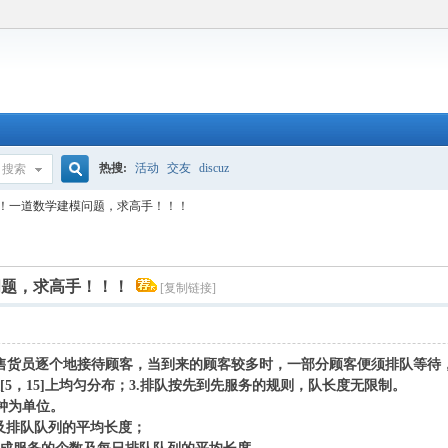
热搜:
活动
交友
discuz
搜索
搜
！一道数学建模问题，求高手！！！
索
问题，求高手！！！
[复制链接]
货员逐个地接待顾客，当到来的顾客较多时，一部分顾客便须排队等待，
从[5，15]上均匀分布；3.排队按先到先服务的规则，队长度无限制。
8 O7 b9 
钟为单位。
7 c) B* a* C9 @
及排队队列的平均长度；
6 ~: w( n) e: [/ r8 @' S% t: F