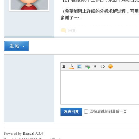
【2】模拟100个工作日，求出平均每日
9 I" j" B4 D8 }: e6 m5 K
（希望能附上详细的分析求解过程，可用Matl
模
多谢了~~~
回复
论
回帖后跳转到最后一页
发表回复
Powered by
Discuz!
X3.4
坛