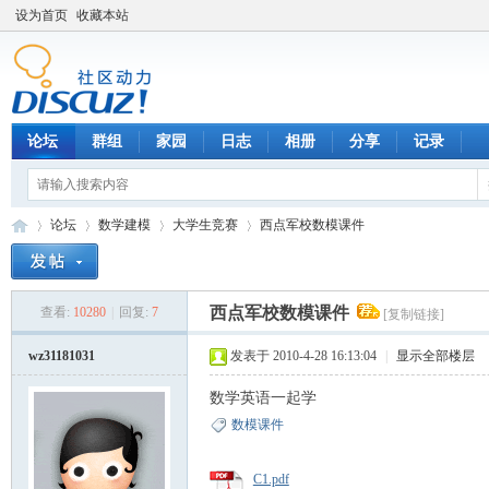
设为首页
收藏本站
论坛
群组
家园
日志
相册
分享
记录
论坛
数学建模
大学生竞赛
西点军校数模课件
西点军校数模课件
查看:
10280
|
回复:
7
[复制链接]
数
»
›
›
›
wz31181031
发表于 2010-4-28 16:13:04
|
显示全部楼层
数学英语一起学
数模课件
C1.pdf