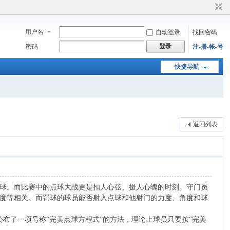
用户名
自动登录
找回密码
登录
密码
注-册-帐-号
快捷导航
返回列表
球。而比赛中的点球大战更是扣人心弦、摄人心魄的时刻。守门员
度等相关。而罚球的球员能否射入点球和他射门的力度、角度和球
公布了一项号称“完美点球方程式”的方法，理论上球员只要按“完美