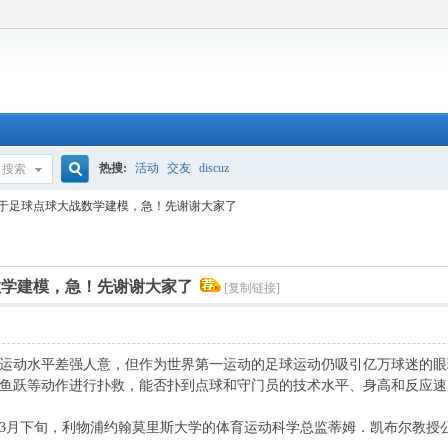
热搜:
活动
交友
discuz
搜索
搜
于足球点球大战数学建模，急！先谢谢大家了
索
数学建模，急！先谢谢大家了
[复制链接]
运动水平差强人意，但作为世界第一运动的足球运动仍吸引亿万球迷的眼
鱼跃等动作进行扑救，能否扑到点球和守门员的技术水平、身高和反应速
年3月下旬，利物浦约翰莫里斯大学的体育运动科学总监蒂姆．凯布尔教授