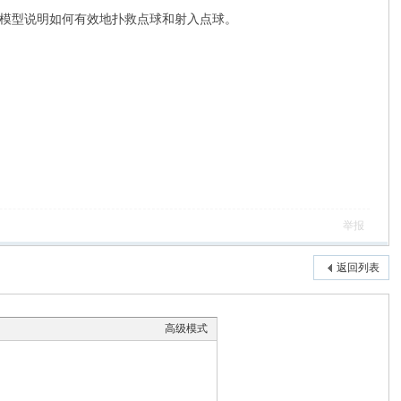
模型说明如何有效地扑救点球和射入点球。
举报
返回列表
高级模式