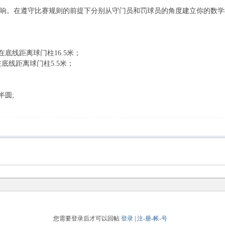
响。在遵守比赛规则的前提下分别从守门员和罚球员的角度建立你的数学
7 d
米，在底线距离球门柱16.5米；
: T \1 k( t/ \) e
，在底线距离球门柱5.5米；
% u
半圆;
; Q% f* ~' C( p. x8 ?
您需要登录后才可以回帖
登录
|
注-册-帐-号