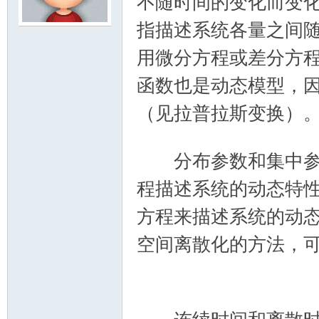
不随时间的变化而变
指描述系统各量之间
模
用微分方程或差分方
函数也是动态模型，
（见拉普拉斯变换）
9 C2 K! P* r5 p; p; Y/ }- p z6 i
分布参数和集中参数
论
程描述系统的动态特
方程来描述系统的动
空间离散化的方法，
~% u+ r% h/ u
坛