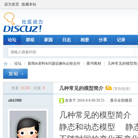
设为首页
收藏本站
论坛
群组
家园
日志
相册
分享
记录
论坛
新闻&资料&问题征解&企校合作
图书教材
几种常见的模型简
几种常见的模型简介
查看:
35720
|
回复:
8
[复制链接]
数
»
›
›
›
xlfd1988
发表于 2010-9-8 09:59:55
|
显示全部楼层
几种常见的模型简介
: 
静态和动态模型 静