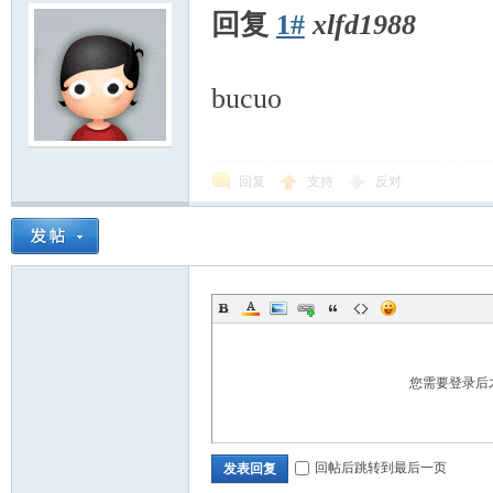
回复
1#
xlfd1988
5 X6 f% c* t- y0 Y! z' H; C; F
bucuo
回复
支持
反对
您需要登录后
回帖后跳转到最后一页
发表回复