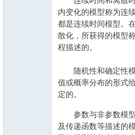
连续时间和离散时间
内变化的模型称为连
都是连续时间模型。
散化，所获得的模型
程描述的。
! j: S- G) `1 J
随机性和确定性模型
值或概率分布的形式
定的。
$ s& j. M. G1 ~2 r' t
* m+ {3 m5 h* v9 h8 }3 n
参数与非参数模型 
及传递函数等描述的