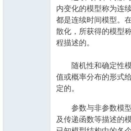
内变化的模型称为连
都是连续时间模型。
散化，所获得的模型
程描述的。
随机性和确定性模型
值或概率分布的形式
定的。
, D$ a/ r+ a" ?, P. }0 }
( k7 D( m4 M" w9 f0 a1 M' H( g
参数与非参数模型 
及传递函数等描述的
已知模型结构中的各