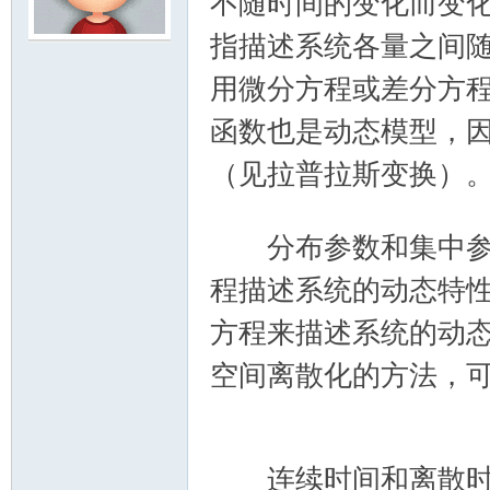
不随时间的变化而变
指描述系统各量之间
模
用微分方程或差分方
函数也是动态模型，
（见拉普拉斯变换）
6 e# A9 c8 t6 y5 v1 ~) |0 p2 C
分布参数和集中参数
论
程描述系统的动态特
方程来描述系统的动
空间离散化的方法，
i) \& ?
8 `- a* L& K8 @) R) J% f
连续时间和离散时间
坛