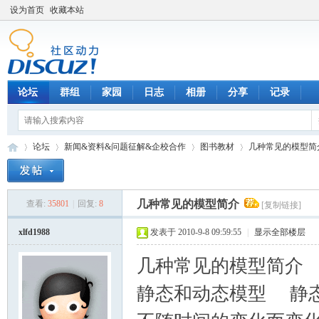
设为首页
收藏本站
论坛
群组
家园
日志
相册
分享
记录
论坛
新闻&资料&问题征解&企校合作
图书教材
几种常见的模型简
几种常见的模型简介
查看:
35801
|
回复:
8
[复制链接]
数
»
›
›
›
xlfd1988
发表于 2010-9-8 09:59:55
|
显示全部楼层
几种常见的模型简介
静态和动态模型 静