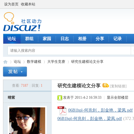
设为首页
收藏本站
论坛
群组
家园
日志
相册
分享
记录
论坛
数学建模
大学生竞赛
研究生建模论文分享
研究生建模论文分享
查看:
7187
|
回复:
1
[复制链接]
数
»
›
›
›
晴紫
发表于 2011-4-2 16:59:33
|
显示全部楼层
06B1hpl-何兆剑，彭金艳，梁凤.pdf
06B1hpl-何兆剑，彭金艳，梁凤.pdf
(372