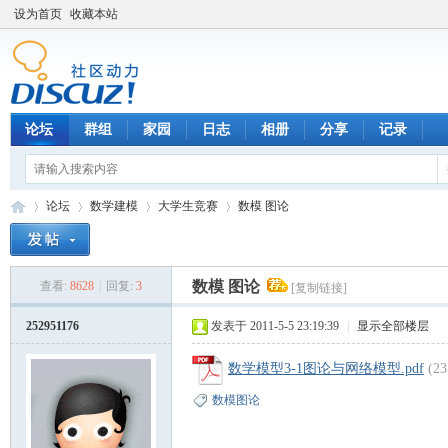
设为首页
收藏本站
论坛
群组
家园
日志
相册
分享
记录
论坛
数学建模
大学生竞赛
数模 图论
数模 图论
查看:
8628
|
回复:
3
[复制链接]
数
»
›
›
›
252951176
发表于 2011-5-5 23:19:39
|
显示全部楼层
数学模型3-1图论与网络模型.pdf
(2
数模图论