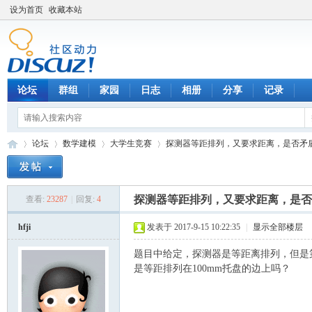
设为首页
收藏本站
论坛
群组
家园
日志
相册
分享
记录
论坛
数学建模
大学生竞赛
探测器等距排列，又要求距离，是否矛
探测器等距排列，又要求距离，是否
查看:
23287
|
回复:
4
数
»
›
›
›
hfji
发表于 2017-9-15 10:22:35
|
显示全部楼层
题目中给定，探测器是等距离排列，但是第
是等距排列在100mm托盘的边上吗？