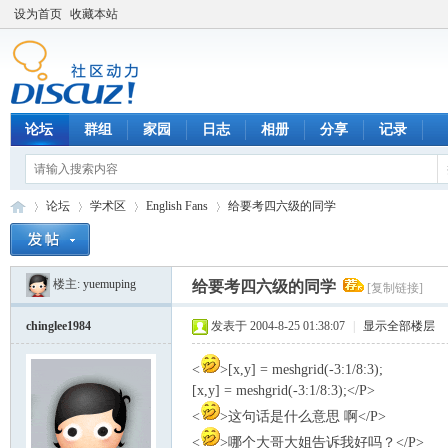
设为首页
收藏本站
论坛
群组
家园
日志
相册
分享
记录
论坛
学术区
English Fans
给要考四六级的同学
楼主:
yuemuping
给要考四六级的同学
[复制链接]
数
»
›
›
›
chinglee1984
发表于 2004-8-25 01:38:07
|
显示全部楼层
<
>[x,y] = meshgrid(-3:1/8:3);
[x,y] = meshgrid(-3:1/8:3);</P>
<
>这句话是什么意思 啊</P>
<
>哪个大哥大姐告诉我好吗？</P>