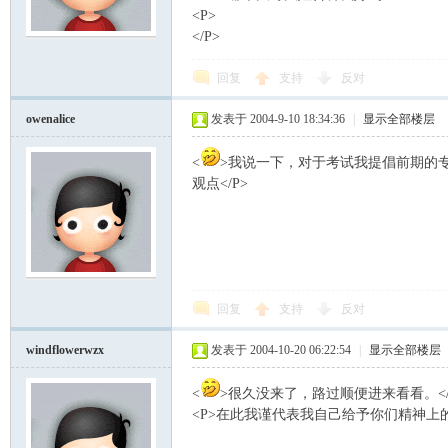
<P>
</P>
模
回复
支持
反对
owenalice
发表于 2004-9-10 18:34:36
|
显示全部楼层
<
>我说一下，对于考试我提倡前期的专
观点</P>
论
回复
支持
反对
windflowerwzx
发表于 2004-10-20 06:22:54
|
显示全部楼层
<
>很久没来了，路过顺便进来看看。</
<P>在此我谨代表我自己给予你们精神上的支持
坛