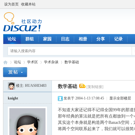
设为首页
收藏本站
论坛
群组
家园
日志
相册
分享
记录
论坛
学术区
学术杂谈
数学基础
楼主:
HUASHI3483
数学基础
[复制链接]
数
»
›
›
›
knight
发表于 2004-1-13 17:08:45
|
显示全部楼层
不知道大家还记得不记得全国99年的那道
那年经典的算法就是把所有点都放到一个
其实这个本身就是构造两个Banach空
将两个空间联系起来了，我们就可以很简