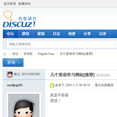
设为首页
收藏本站
论坛
群组
家园
日志
相册
分享
记录
论坛
学术区
English Fans
几个英语学习网站[推荐]
楼主:
HUASHI3483
几个英语学习网站[推荐]
[复制链接]
数
»
›
›
›
smallpig365
发表于 2004-1-31 00:49:59
|
显示全部楼层
真是不容易
我顶！