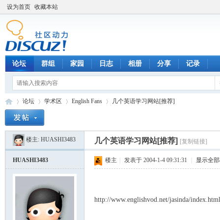
设为首页
收藏本站
论坛
群组
家园
日志
相册
分享
记录
论坛
学术区
English Fans
几个英语学习网站[推荐]
楼主:
HUASHI3483
几个英语学习网站[推荐]
[复制链接]
数
»
›
›
›
HUASHI3483
楼主
|
发表于 2004-1-4 09:31:31
|
显示全部
http://www.englishvod.net/jasinda/index.htm