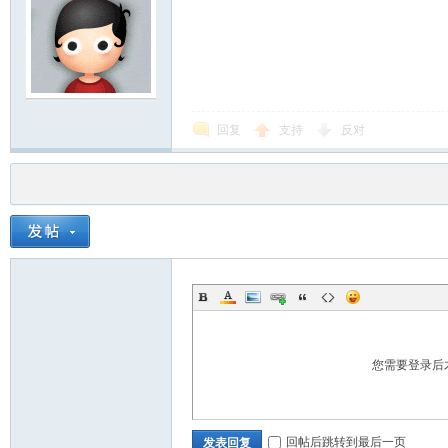
回复
支持
反对
您需要登录后
回帖后跳转到最后一页
发表回复