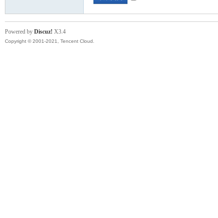
Powered by
Discuz!
X3.4
Copyright © 2001-2021, Tencent Cloud.