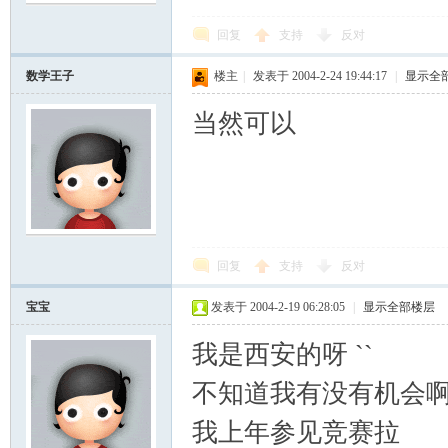
回复
支持
反对
数学王子
楼主
|
发表于 2004-2-24 19:44:17
|
显示全
当然可以
回复
支持
反对
宝宝
发表于 2004-2-19 06:28:05
|
显示全部楼层
我是西安的呀 ``
不知道我有没有机会
我上年参见竞赛拉