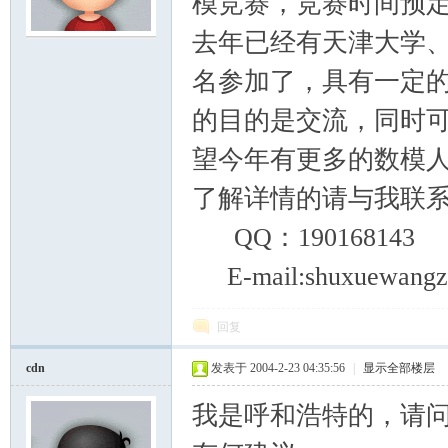
模竞赛，竞赛时间预
去年已经有天津大学
模
名参加了，具有一定的规
的目的是交流，同时
望今年有更多的数模
了解详情的请与我联
QQ：190168143
论
E-mail:shuxuewangz
回复
cdn
发表于 2004-2-23 04:35:56
|
显示全部楼层
我是呼和浩特的，请
坛