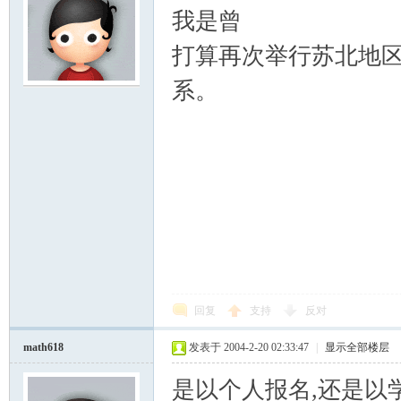
我是曾
打算再次举行苏北地
系。
回复
支持
反对
math618
发表于 2004-2-20 02:33:47
|
显示全部楼层
是以个人报名,还是以