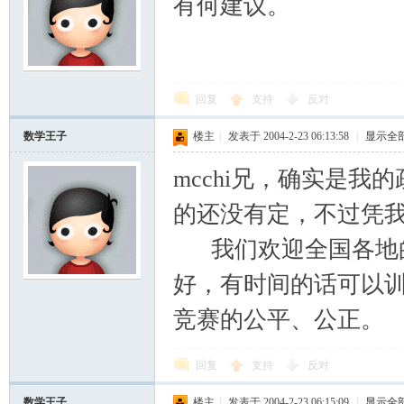
有何建议。
回复
支持
反对
数学王子
楼主
|
发表于 2004-2-23 06:13:58
|
显示全
mcchi兄，确实是
的还没有定，不过凭
我们欢迎全国各地的
好，有时间的话可以
竞赛的公平、公正。
回复
支持
反对
数学王子
楼主
|
发表于 2004-2-23 06:15:09
|
显示全