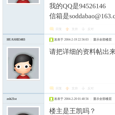
我的QQ是94526146
信箱是soddabao@163.
回复
支持
反对
HUASHI3483
发表于 2004-2-19 22:56:03
|
显示全部楼层
请把详细的资料帖出来
回复
支持
反对
zxh21st
发表于 2004-2-20 01:48:56
|
显示全部楼层
楼主是王凯吗？