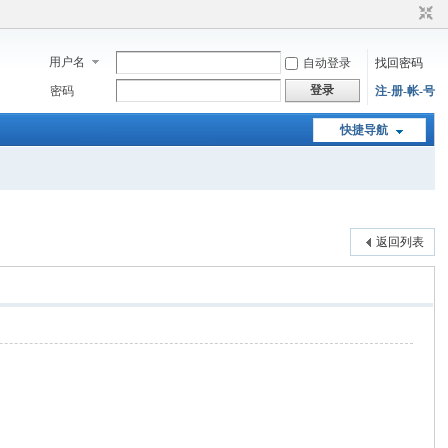
用户名
自动登录
找回密码
登录
密码
注-册-帐-号
快捷导航
返回列表