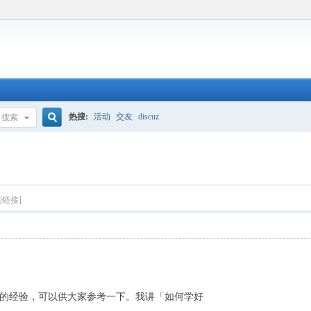
热搜:
活动
交友
discuz
搜索
搜
索
制链接]
的经验，可以供大家参考一下。我讲「如何学好