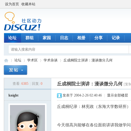
设为首页
收藏本站
论坛
群组
家园
日志
相册
分享
记录
论坛
学术区
学术杂谈
丘成桐院士演讲：漫谈微分几何
丘成桐院士演讲：漫谈微分几何
查看:
6385
|
回复:
0
[复
数
»
›
›
›
knight
发表于 2004-2-26 02:40:46
|
显示全部楼层
丘成桐纪录：林宪政（东海大学数研所）
今天很高兴能够在各位面前讲讲我做学问