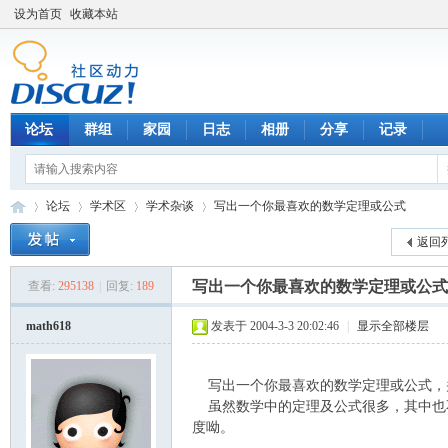
设为首页
收藏本站
论坛
群组
家园
日志
相册
分享
记录
论坛
学术区
学术杂谈
写出一个你最喜欢的数学定理或公式
返回
写出一个你最喜欢的数学定理或公式
查看:
295138
|
回复:
189
数
»
›
›
›
math618
发表于 2004-3-3 20:02:46
|
显示全部楼层
写出一个你最喜欢的数学定理或公式，
虽然数学中的定理及公式很多，其中也
度呦。