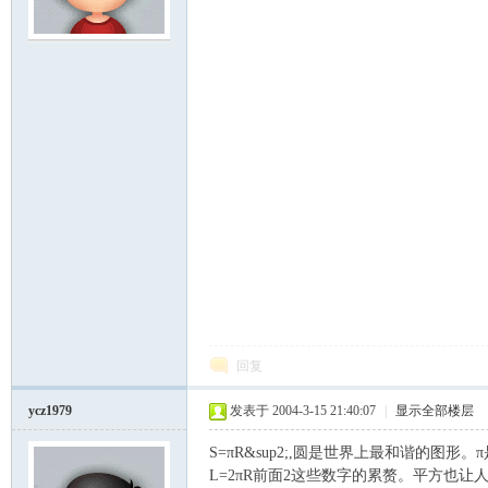
模
论
回复
ycz1979
发表于 2004-3-15 21:40:07
|
显示全部楼层
S=πR&sup2;,圆是世界上最和谐的图
L=2πR前面2这些数字的累赘。平方也让
坛