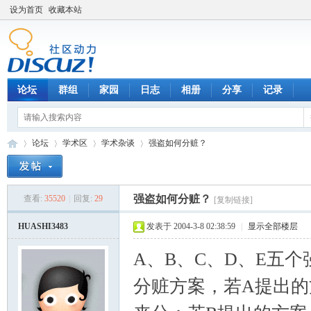
设为首页
收藏本站
论坛
群组
家园
日志
相册
分享
记录
论坛
学术区
学术杂谈
强盗如何分赃？
强盗如何分赃？
查看:
35520
|
回复:
29
[复制链接]
数
»
›
›
›
HUASHI3483
发表于 2004-3-8 02:38:59
|
显示全部楼层
A、B、C、D、E五个
分赃方案，若A提出的