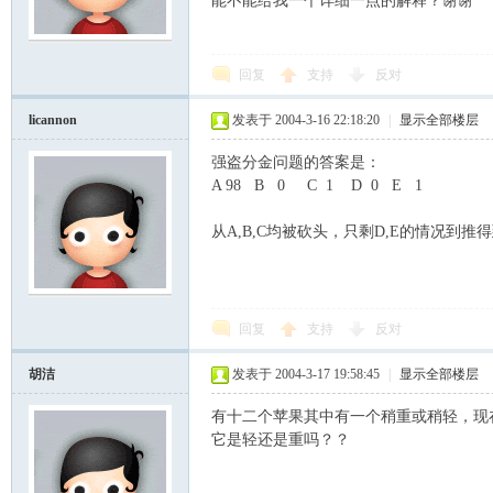
能不能给我一个详细一点的解释？谢谢
模
回复
支持
反对
licannon
发表于 2004-3-16 22:18:20
|
显示全部楼层
强盗分金问题的答案是：
A 98 B 0 C 1 D 0 E 1
从A,B,C均被砍头，只剩D,E的情况到推
论
回复
支持
反对
胡洁
发表于 2004-3-17 19:58:45
|
显示全部楼层
有十二个苹果其中有一个稍重或稍轻，现
它是轻还是重吗？？
坛