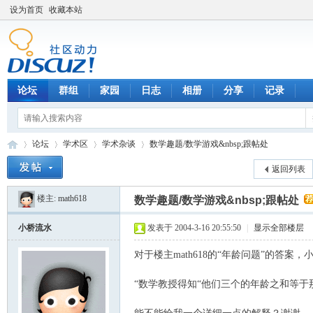
设为首页
收藏本站
论坛
群组
家园
日志
相册
分享
记录
论坛
学术区
学术杂谈
数学趣题/数学游戏&nbsp;跟帖处
返回列表
楼主:
math618
数学趣题/数学游戏&nbsp;跟帖处
数
»
›
›
›
小桥流水
发表于 2004-3-16 20:55:50
|
显示全部楼层
对于楼主math618的“年龄问题”的答
“数学教授得知“他们三个的年龄之和等于