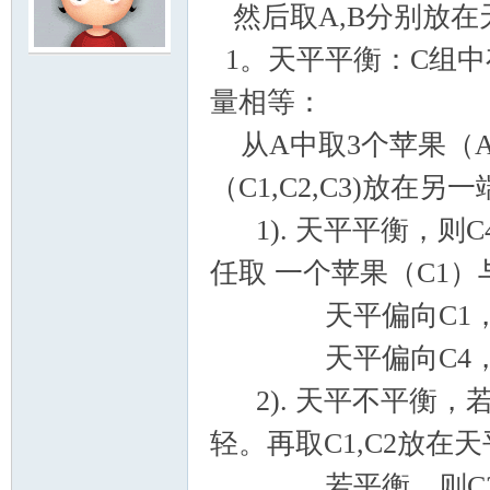
然后取A,B分别放在
1。天平平衡：C组中
量相等：
从A中取3个苹果（A1
（C1,C2,C3)放在另
1). 天平平衡，则
任取 一个苹果（C1）
天平偏向C1，则
天平偏向C4，则
2). 天平不平衡，若
轻。再取C1,C2放在
若平衡，则C3是