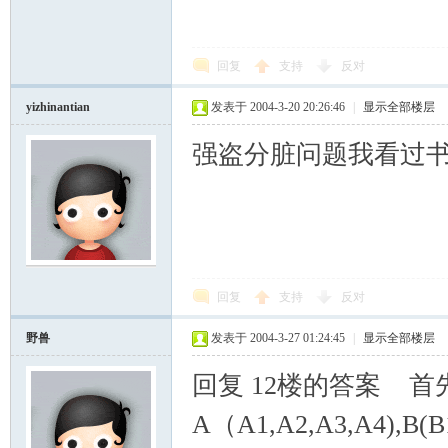
回复
支持
反对
yizhinantian
发表于 2004-3-20 20:26:46
|
显示全部楼层
强盗分脏问题我看过
回复
支持
反对
野兽
发表于 2004-3-27 01:24:45
|
显示全部楼层
回复 12楼的答案 首
A（A1,A2,A3,A4),B(B