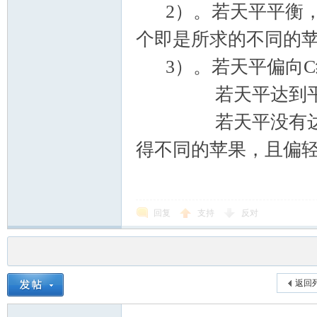
2）。若天平平衡，则
个即是所求的不同的
3）。若天平偏向C组
若天平达到平衡，
若天平没有达到平衡
得不同的苹果，且偏
回复
支持
反对
返回