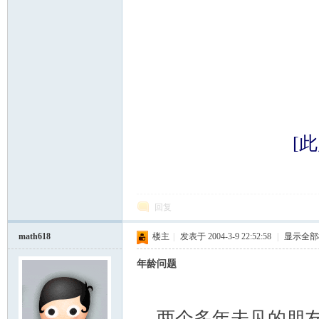
[此
回复
math618
楼主
|
发表于 2004-3-9 22:52:58
|
显示全部
年龄问题
两个多年未见的朋友