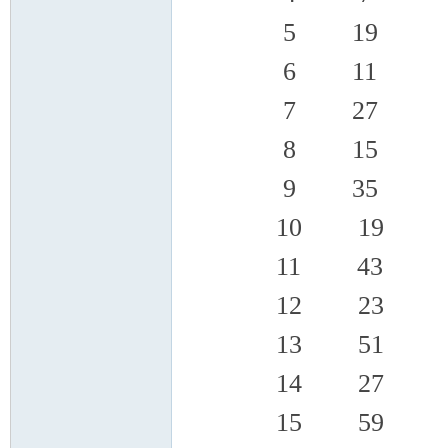
5 19
6 11
7 27
8 15
9 35
10 19
11 43
12 23
13 51
14 27
15 59