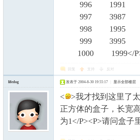
996 1991
997 3987
998 1995
999 3995
1000 1999</P
回复
支持
反对
lifedog
发表于 2004-8-30 19:55:17
|
显示全部楼层
<
>我才找到这里了太好
正方体的盒子，长宽高分别
为1</P><P>请问盒