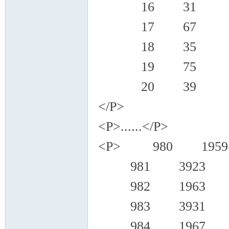
16 31
17 67
18 35
19 75
20 39
</P>
<P>......</P>
<P> 980 1959
981 3923
982 1963
983 3931
984 1967