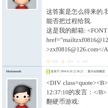
这答案是怎么得来的.
能否把过程给我.
这是我的邮箱: <FONT co
href="mailtzxf0816@12
>zxf0816@126.com</
回复
支持
反对
blackmouth
发表于 2004-8-26 22:36:22
|
显示全部楼层
<DIV class=quote><
12:37:10的发言：</B>
翻硬币游戏: