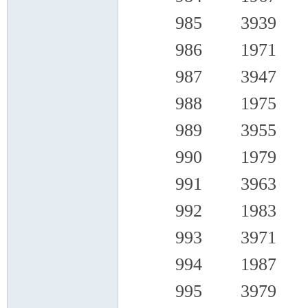
985 3939
986 1971
987 3947
988 1975
989 3955
990 1979
991 3963
992 1983
993 3971
994 1987
995 3979