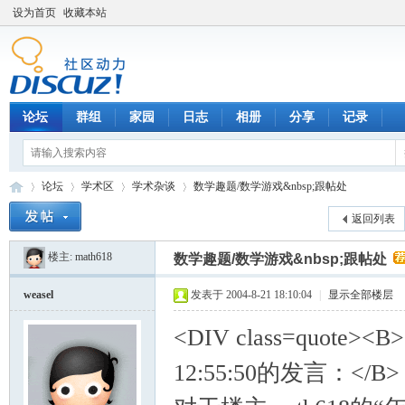
设为首页
收藏本站
论坛
群组
家园
日志
相册
分享
记录
论坛
学术区
学术杂谈
数学趣题/数学游戏&nbsp;跟帖处
返回列表
楼主:
math618
数学趣题/数学游戏&nbsp;跟帖处
数
»
›
›
›
weasel
发表于 2004-8-21 18:10:04
|
显示全部楼层
<DIV class=quote
12:55:50的发言：</B>