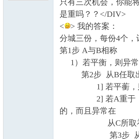
只有三次机会，你能
是重吗？？</DIV>
<
> 我的答案：
分城三份，每份4个，
第1步 A与B相称
1）若平衡，则异常
第2步 从B任取出3
1] 若平蘅，则异
2] 若A重于（轻
的，而且异常在
从C所取补充到
第3步 从这3个