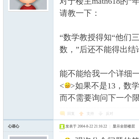
对于楼主math618
请教一下：
模
“数学教授得知“他们
数，”后还不能得出结
能不能给我一个详细一点
论
<
>如果不是13，
而不需要询问下一个限制
回复
支持
反对
心语心
发表于 2004-8-22 21:16:22
|
显示全部楼层
坛