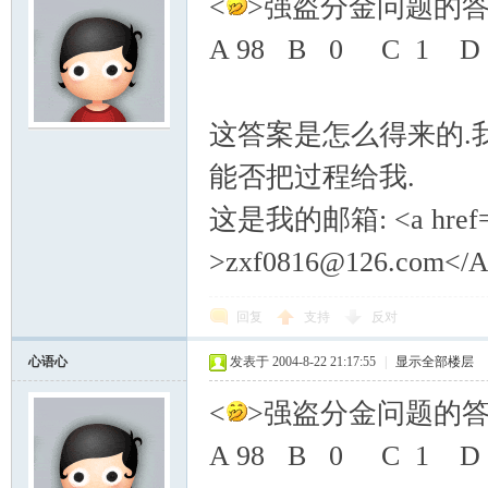
<
>强盗分金问题的
A 98 B 0 C 1 D
这答案是怎么得来的.
能否把过程给我.
这是我的邮箱: <a href="ma
>zxf0816@126.com</
回复
支持
反对
心语心
发表于 2004-8-22 21:17:55
|
显示全部楼层
<
>强盗分金问题的
A 98 B 0 C 1 D