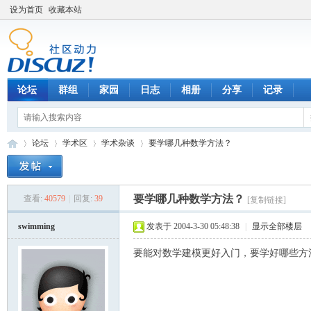
设为首页
收藏本站
论坛
群组
家园
日志
相册
分享
记录
论坛
学术区
学术杂谈
要学哪几种数学方法？
要学哪几种数学方法？
查看:
40579
|
回复:
39
[复制链接]
数
»
›
›
›
swimming
发表于 2004-3-30 05:48:38
|
显示全部楼层
要能对数学建模更好入门，要学好哪些方