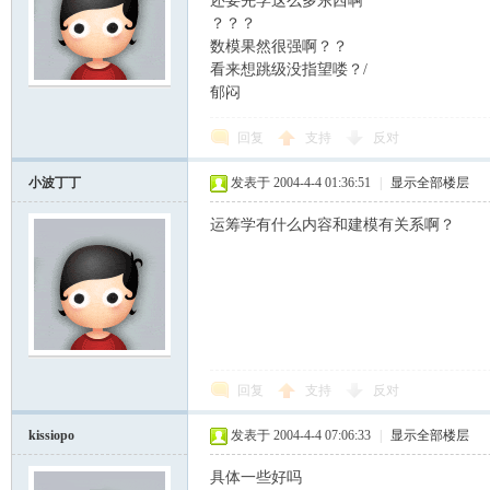
还要先学这么多东西啊
？？？
数模果然很强啊？？
看来想跳级没指望喽？/
郁闷
回复
支持
反对
小波丁丁
发表于 2004-4-4 01:36:51
|
显示全部楼层
运筹学有什么内容和建模有关系啊？
回复
支持
反对
kissiopo
发表于 2004-4-4 07:06:33
|
显示全部楼层
具体一些好吗