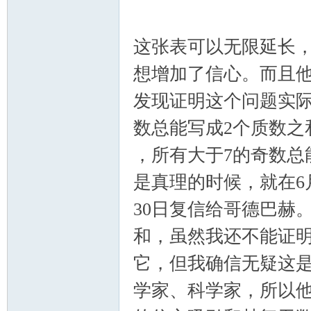
这张表可以无限延长
想增加了信心。而且
发现证明这个问题实际
数总能写成2个质数之
，所有大于7的奇数总
是真理的时候，就在6
30日复信给哥德巴赫
和，虽然我还不能证
它，但我确信无疑这是
学家、科学家，所以