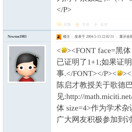
</P>
回复
支持
反对
Newton1983
楼主
|
发表于 2004-5-13 22:02:51
|
显示全
<
><FONT face
已证明了1+1;如果
事.</FONT></P><
><
陈启才教授关于歌德巴赫
见:http://math.miciti.n
体 size=4>作为
广大网友积极参加到讨论当