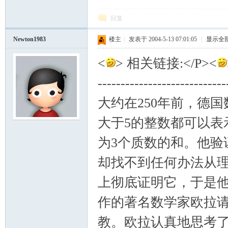
回复
Newton1983
楼主
|
发表于 2004-5-13 07:01:05
|
显示全
<
> 相关链接:</P><
----------------------------
大约在250年前，德
大于5的整数都可以表
为3个质数的和。他验
却找不到任何办法从
上彻底证明它，于是他
作的著名数学家欧拉
教。欧拉认真地思考