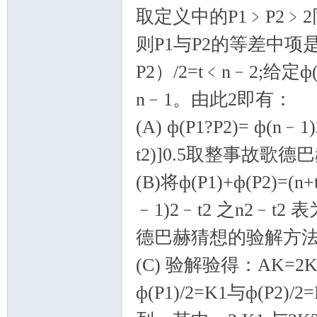
取定义中的P1﹥P2﹥
则P1与P2的等差中项是（
P2）/2=t﹤n﹣2;给定ф
n﹣1。由此2即有：
(A) ф(P1?P2)= ф(n﹣
t2)]0.5取整事故
(B)将ф(P1)+ф(P2)=(n
﹣1)2﹣t2 之n2﹣
德巴赫猜想的验解方
(C) 验解验得：AK
ф(P1)/2=K1与ф(