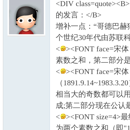
<DIV class=quote><
的发言：</B>
增补一点：“哥德巴赫
个世纪30年代由苏联科
<
><FONT face=
素数之和，第二部分是奇
<
><FONT face=
（1891.9.14~19
相当大的奇数都可以
成;第二部分现在公认最接
<
><FONT siz
为两个素数之和（即"1