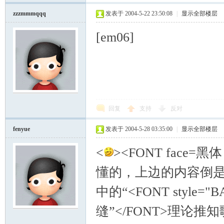
zzzmmmqqq
发表于 2004-5-22 23:50:08
|
显示全部楼层
[em06]
回复
支持
反对
fenyue
发表于 2004-5-28 03:35:00
|
显示全部楼层
<
><FONT face
懂的，上边的内容倒
中的“<FONT style="
缝”</FONT>理论