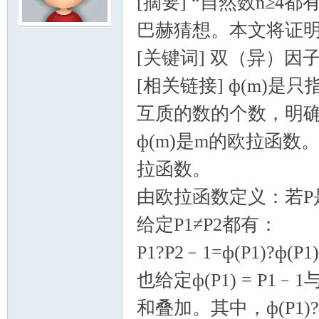
[摘要] “自然数n≥4都
巴赫猜想。本文将证明
模
[关键词] 双（异）因
[相关链接] ф(m)是
互质的数的个数，明确m
ф(m)是m的欧拉函数
拉函数。
论
由欧拉函数定义：若P是
给定P1≠P2都有：
P1?P2﹣1=ф(P1)?ф(P1)+
也给定ф(P1) = P1
和叠加。其中，ф(P1)?ф
坛