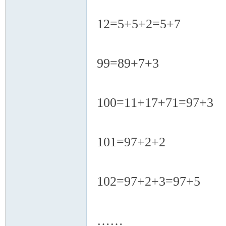
12=5+5+2=5+7
99=89+7+3
100=11+17+71=97+3
101=97+2+2
102=97+2+3=97+5
……