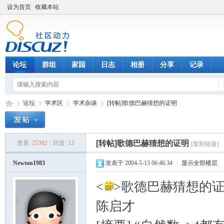
设为首页
收藏本站
论坛
群组
家园
日志
相册
分享
记录
论坛
学术区
学术杂谈
[转帖]歌德巴赫猜想的证明
[转帖]歌德巴赫猜想的证明
查看:
25382
|
回复:
13
[复制链接]
数
»
›
›
›
Newton1983
发表于 2004-5-13 06:46:34
|
显示全部楼层
<
>歌德巴赫猜想的
陈启才