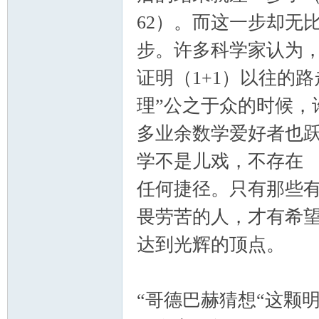
62）。而这一步却无
步。许多科学家认为
证明（1+1）以往的
理”公之于众的时候，
多业余数学爱好者也跃
学不是儿戏，不存在
任何捷径。只有那些有
畏劳苦的人，才有希
达到光辉的顶点。
“哥德巴赫猜想“这颗