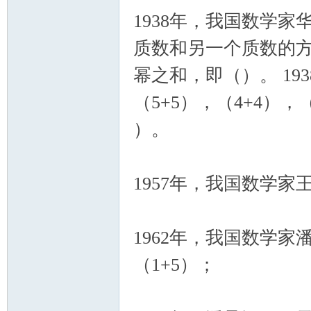
1938年，我国数学
质数和另一个质数的
幂之和，即（）。 19
（5+5），（4+4），（
）。
1957年，我国数学家
1962年，我国数学
（1+5）；