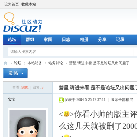
设为首页
收藏本站
论坛
群组
家园
日志
相册
分享
记录
论坛
本站站务
站务讨论
彗星 请进来看 是不是论坛又出问题了
彗星 请进来看 是不是论坛又出问题
查看:
9091
|
回复:
3
数
»
›
›
›
宝宝
发表于 2004-5-25 17:37:11
|
显示全部楼层
<
>你看小帅的版主
么这几天就被删了2000