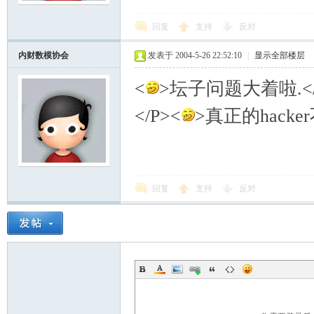
回复
支持
反对
内财数模协会
发表于 2004-5-26 22:52:10
|
显示全部楼层
<
>坛子问题大着啦.</
</P><
>真正的hacke
回复
支持
反对