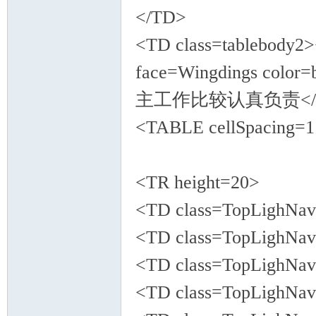
</TD>
<TD class=tablebod
face=Wingdings colo
主工作比较认真负责</FON
<TABLE cellSpacing=1 
<TR height=20>
<TD class=TopLighNa
<TD class=TopLighN
<TD class=TopLighN
<TD class=TopLighN