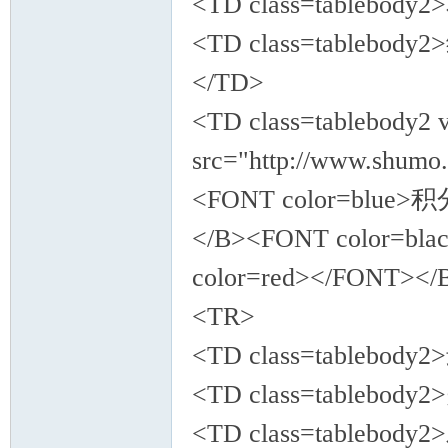
<TD class=tablebod
<TD class=tablebod
</TD>
<TD class=tablebody2 
src="http://www.shumo.
<FONT color=blue>积
</B><FONT color=
color=red></FONT><
<TR>
<TD class=tablebod
<TD class=tablebod
<TD class=tablebod