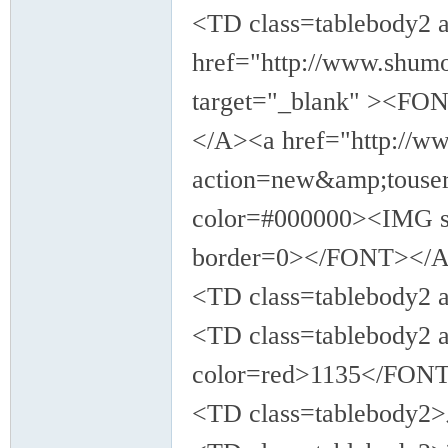
<TD class=tablebody2 
href="http://www.shumo
target="_blank" ><F
</A><a href="http://w
action=new&amp;touse
color=#000000><IMG sr
border=0></FONT></
<TD class=tablebod
<TD class=tablebody2
color=red>1135</FO
<TD class=tablebod