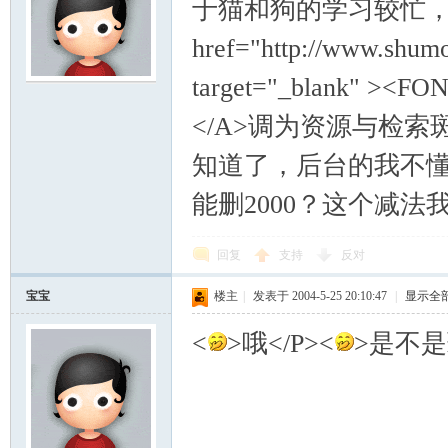
于猫和狗的学习较忙，
href="http://www.shumo
target="_blank" ><F
</A>调为资源与检索斑
知道了，后台的我不懂
能删2000？这个减法我
回复
支持
反对
宝宝
楼主
|
发表于 2004-5-25 20:10:47
|
显示全
<
>哦</P><
>是不是