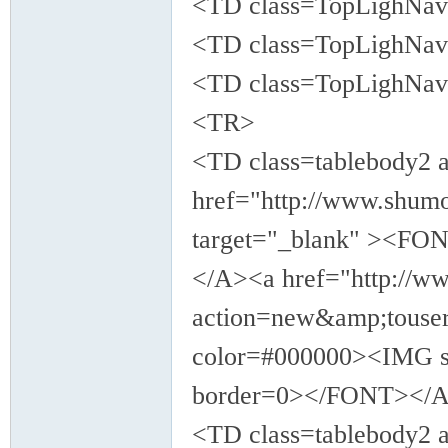
<TD class=TopLighNa
<TD class=TopLighN
<TD class=TopLighN
<TR>
<TD class=tablebody2 
href="http://www.shumo
target="_blank" ><F
</A><a href="http://w
action=new&amp;touse
color=#000000><IMG sr
border=0></FONT></
<TD class=tablebod