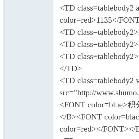
<TD class=tablebody2
color=red>1135</FO
<TD class=tablebod
<TD class=tablebod
<TD class=tablebod
</TD>
<TD class=tablebody2 
src="http://www.shumo.
<FONT color=blue>积
</B><FONT color=
color=red></FONT><