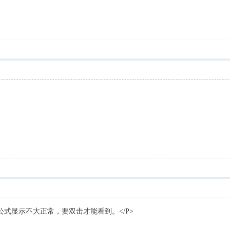
开时公式显示不大正常，要双击才能看到。</P>