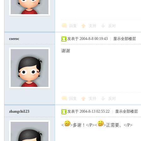
回复
支持
反对
coeeoc
发表于 2004-8-8 00:19:43
|
显示全部楼层
谢谢
回复
支持
反对
zhangchi123
发表于 2004-8-13 02:55:22
|
显示全部楼层
<
>多谢！</P><
>正需要。</P>