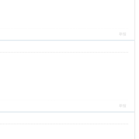
举报
举报