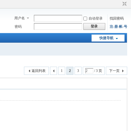
用户名
自动登录
找回密码
登录
密码
注-册-帐-号
快捷导航
返回列表
1
2
3
/ 3 页
下一页