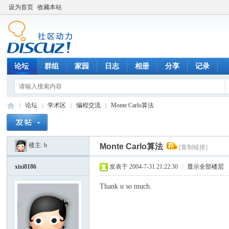
设为首页
收藏本站
论坛
群组
家园
日志
相册
分享
记录
论坛
学术区
编程交流
Monte Carlo算法
楼主:
b
Monte Carlo算法
[复制链接]
数
»
›
›
›
xixi8186
发表于 2004-7-31 21:22:30
|
显示全部楼层
Thank u so much.