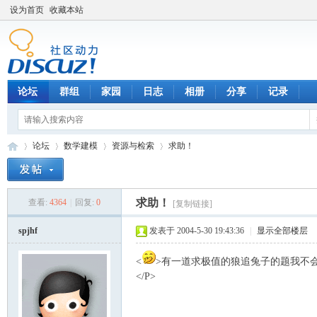
设为首页
收藏本站
论坛
群组
家园
日志
相册
分享
记录
论坛
数学建模
资源与检索
求助！
求助！
查看:
4364
|
回复:
0
[复制链接]
数
»
›
›
›
spjhf
发表于 2004-5-30 19:43:36
|
显示全部楼层
<
>有一道求极值的狼追兔子的题我不
</P>