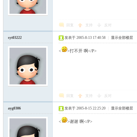
回复
支持
反对
syt03222
发表于 2005-8-13 17:40:58
|
显示全部楼层
<
>打不开 啊</P>
回复
支持
反对
ayg0306
发表于 2005-8-15 22:25:20
|
显示全部楼层
<
>谢谢 啊</P>