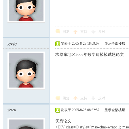
回复
支持
反对
yyzqly
发表于 2005-8-23 18:09:07
|
显示全部楼层
求华东地区2002年数学建模模试题论文
回复
支持
反对
jiesen
发表于 2005-8-25 08:32:57
|
显示全部楼层
优秀论文
<DIV class=O style="mso-char-wrap: 