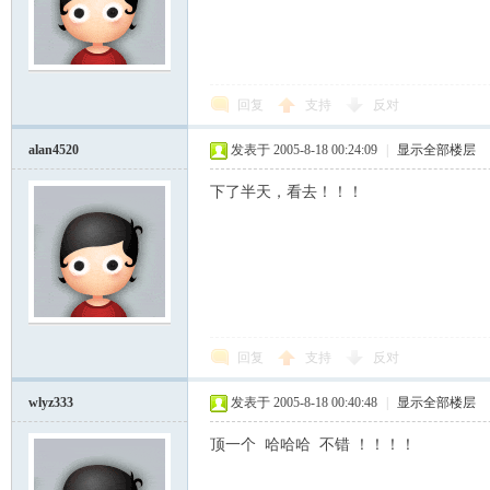
回复
支持
反对
alan4520
发表于 2005-8-18 00:24:09
|
显示全部楼层
下了半天，看去！！！
回复
支持
反对
wlyz333
发表于 2005-8-18 00:40:48
|
显示全部楼层
顶一个 哈哈哈 不错 ！！！！