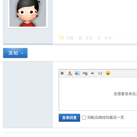
回复
支持
反对
您需要登录后
回帖后跳转到最后一页
发表回复