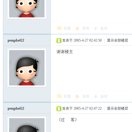
回复
支持
反对
pengda422
发表于 2005-4-27 02:42:50
|
显示全部楼层
谢谢楼主
回复
支持
反对
pengda422
发表于 2005-4-27 02:47:22
|
显示全部楼层
《过 客》