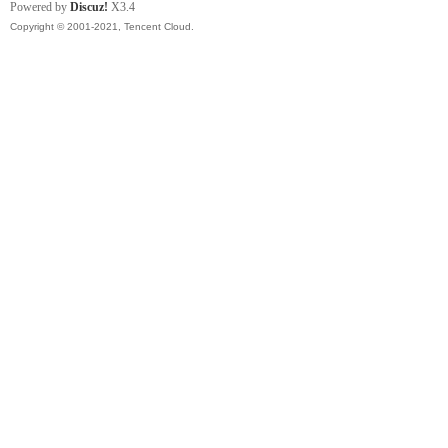
Powered by
Discuz!
X3.4
Copyright © 2001-2021, Tencent Cloud.