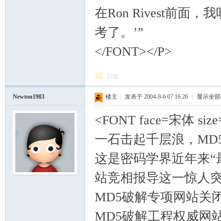
在Ron Rivest
考了。’”
</FONT></P>
回复
Newton1983
楼主
|
发表于 2004-9-6 07:16:26
|
显示全部
<FONT face=宋体 
一石击起千层浪，MD
这是密码学界近年来“
站竞相报导这一惊人
MD5破解专项网站关
MD5破解工程权威网站htt