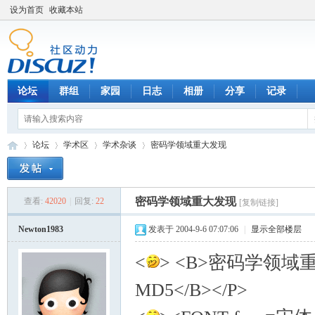
设为首页
收藏本站
论坛
群组
家园
日志
相册
分享
记录
论坛
学术区
学术杂谈
密码学领域重大发现
密码学领域重大发现
查看:
42020
|
回复:
22
[复制链接]
数
»
›
›
›
Newton1983
发表于 2004-9-6 07:07:06
|
显示全部楼层
<
> <B>密码学领
MD5</B></P>