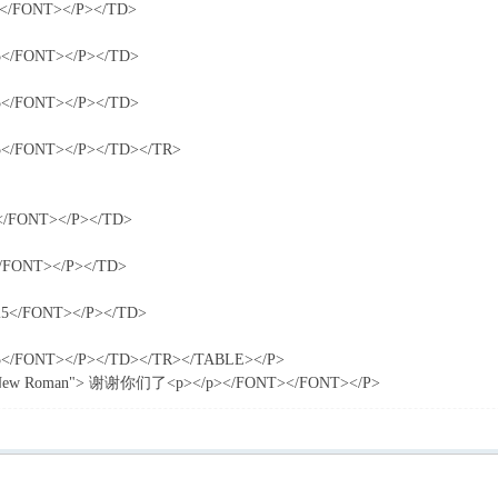
a</FONT></P></TD>
.5</FONT></P></TD>
.5</FONT></P></TD>
.5</FONT></P></TD></TR>
a</FONT></P></TD>
</FONT></P></TD>
.25</FONT></P></TD>
.5</FONT></P></TD></TR></TABLE></P>
es New Roman"> 谢谢你们了<p></p></FONT></FONT></P>