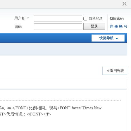
用户名
自动登录
找回密码
登录
密码
注-册-帐-号
快捷导航
返回列表
">Aa, aa </FONT>比例相同。现与<FONT face="Times New
NT>代后情况：</FONT></P>