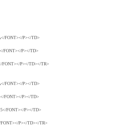
AA</FONT></P></TD>
a</FONT></P></TD>
a</FONT></P></TD></TR>
AA</FONT></P></TD>
.5</FONT></P></TD>
.25</FONT></P></TD>
</FONT></P></TD></TR>