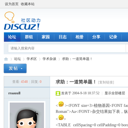
设为首页
收藏本站
论坛
群组
家园
日志
相册
分享
记录
论坛
学术区
学术杂谈
求助：一道简单题！
求助：一道简单题！
查看:
4548
|
回复:
0
[复制链接]
数
»
›
›
›
rraauull
发表于 2004-9-18 18:37:52
|
显示全部楼层
<
><FONT size=3>植物基因<FONT face
Roman">Aa</FONT>杂交结果如下表，纵坐
<
>
<TABLE cellSpacing=0 cellPadding=0 bor