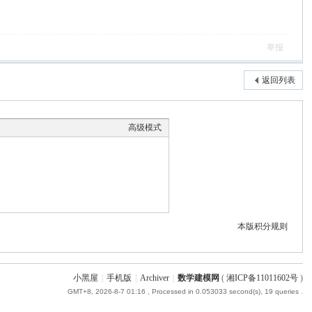
举报
返回列表
高级模式
本版积分规则
小黑屋
|
手机版
|
Archiver
|
数学建模网
(
湘ICP备11011602号
)
GMT+8, 2026-8-7 01:16
, Processed in 0.053033 second(s), 19 queries .