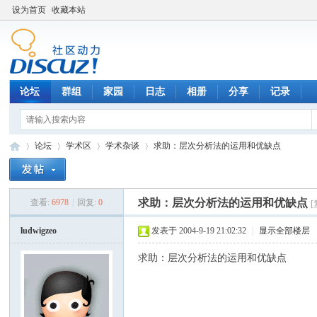
设为首页
收藏本站
论坛
群组
家园
日志
相册
分享
记录
论坛
学术区
学术杂谈
求助：层次分析法的运用和优缺点
求助：层次分析法的运用和优缺点
查看:
6978
|
回复:
0
数
»
›
›
›
ludwigzeo
发表于 2004-9-19 21:02:32
|
显示全部楼层
求助：层次分析法的运用和优缺点