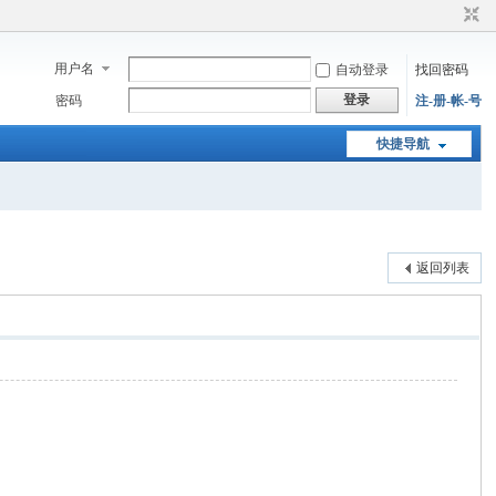
用户名
自动登录
找回密码
登录
密码
注-册-帐-号
快捷导航
返回列表