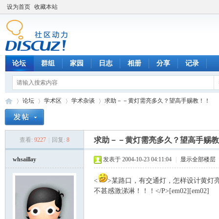
设为首页
收藏本站
论坛
群组
家园
日志
相册
分享
记录
论坛
学术区
学术杂谈
求助－－黄灯需亮多久？望高手赐教！！
求助－－黄灯需亮多久？望高手赐教
查看:
9227
|
回复:
8
数
»
›
›
›
whsaillay
发表于 2004-10-23 04:11:04
|
显示全部楼层
<
>某路口，有交通灯，怎样设计黄灯
不甚感激涕淋！！！</P>[em02][em02]