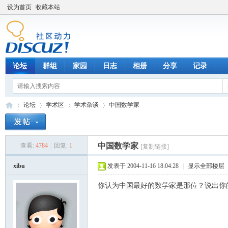
设为首页
收藏本站
论坛
群组
家园
日志
相册
分享
记录
论坛
学术区
学术杂谈
中国数学家
中国数学家
查看:
4784
|
回复:
1
[复制链接]
数
»
›
›
›
xibu
发表于 2004-11-16 18:04:28
|
显示全部楼层
你认为中国最好的数学家是那位？说出你