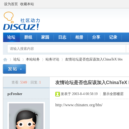
设为首页
收藏本站
论坛
群组
家园
日志
相册
分享
记录
论坛
本站站务
站务讨论
友情论坛是否也应该加入ChinaTeX bbs
友情论坛是否也应该加入ChinaTeX 
查看:
5349
|
回复:
1
数
»
›
›
›
pcFresher
发表于 2003-8-4 00:58:19
|
显示全部楼层
http://www.chinatex.org/bbs/