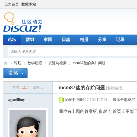
设为首页
收藏本站
论坛
群组
家园
日志
相册
分享
记录
论坛
数学建模
资源与检索
mcm87盐的存贮问题
mcm87盐的存贮问题
查看:
5217
|
回复:
0
[复制链接]
数
»
›
›
›
agsmillboy
发表于 2004-12-16 01:17:23
|
显示全部楼层
哪位有上题的答案呀,多谢了,首页上不能下