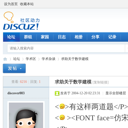
设为首页
收藏本站
论坛
群组
家园
日志
相册
分享
记录
论坛
学术区
学术杂谈
求助关于数学建模
求助关于数学建模
查看:
6216
|
回复:
1
[复制链接]
数
»
›
›
›
discover003
发表于 2004-12-20 02:23:31
|
显示全部楼层
<
>有这样两道题</P
<
><FONT face=仿