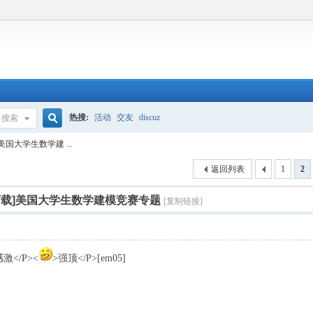
热搜:
活动
交友
discuz
搜索
搜
美国大学生数学建 ...
返回列表
1
2
索
文下载]美国大学生数学建模竞赛专题
[复制链接]
感激</P><
>强顶</P>[em05]