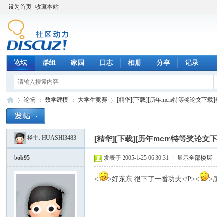
设为首页
收藏本站
论坛
群组
家园
日志
相册
分享
记录
论坛
数学建模
大学生竞赛
[精华][下载][历年mcm特等奖论文下载]
楼主:
HUASHI3483
[精华][下载][历年mcm特等奖论
数
»
›
›
›
bob95
发表于 2005-1-25 06:30:31
|
显示全部楼层
<
>好东东 很下了一番功夫</P><
>