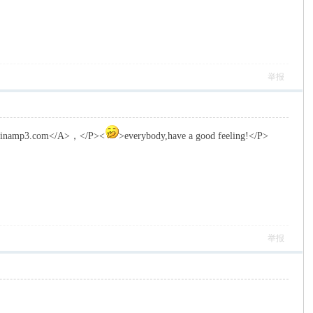
举报
w.chinamp3.com</A>，</P><
>everybody,have a good feeling!</P>
举报