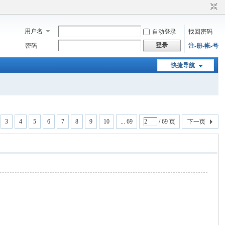
用户名
自动登录
找回密码
登录
密码
注-册-帐-号
快捷导航
3
4
5
6
7
8
9
10
... 69
/ 69 页
下一页