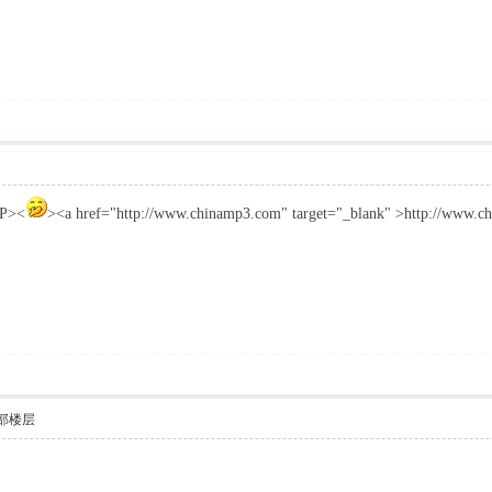
P><
><a href="http://www.chinamp3.com" target="_blank" >http://ww
部楼层