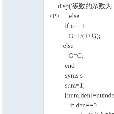
disp('级数的系数为：0
<P> else
if c==1
G=1/(1+G);
else
G=G;
end
syms s
sum=1;
[num,den]=numden
if den==0