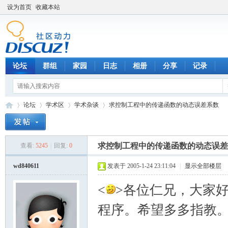
设为首页
收藏本站
论坛
群组
家园
日志
相册
分享
记录
论坛
学术区
学术杂谈
求控制工程中的传递函数的动态误差系数
求控制工程中的传递函数的动态误差
查看:
5245
|
回复:
0
数
»
›
›
›
wd840611
发表于 2005-1-24 23:11:04
|
显示全部楼层
<
>各位仁兄，大家
程序。希望多多指教。<