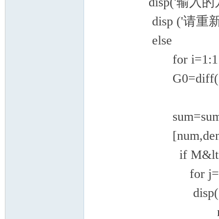
disp('输入的方
disp ('请重新
else
for i=1:1:
G0=diff(G
sum=sum*
[num,den]=nu
if M&lt;
for j=M:
disp('方程
numde=limit