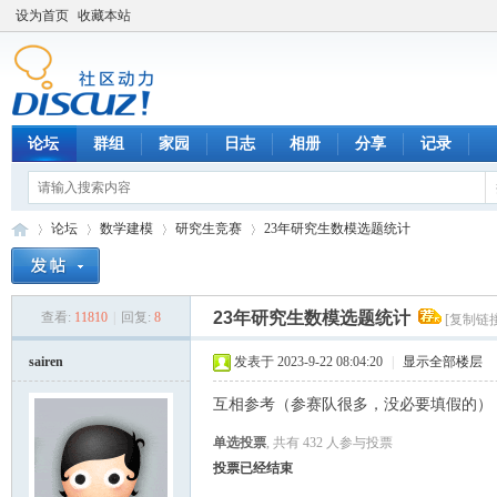
设为首页
收藏本站
论坛
群组
家园
日志
相册
分享
记录
论坛
数学建模
研究生竞赛
23年研究生数模选题统计
23年研究生数模选题统计
查看:
11810
|
回复:
8
[复制链接
数
»
›
›
›
sairen
发表于 2023-9-22 08:04:20
|
显示全部楼层
互相参考（参赛队很多，没必要填假的）
单选投票
, 共有 432 人参与投票
投票已经结束