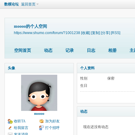
数模论坛
返回首页
moooo的个人空间
https://www.shumo.com/forum/?1001238
[收藏]
[复制]
[分享]
[RSS]
空间首页
动态
记录
日志
相册
主
头像
个人资料
性别
保密
生日
动态
moooo
收听TA
加为好友
现在还没有动态
给我留言
打个招呼
发送消息