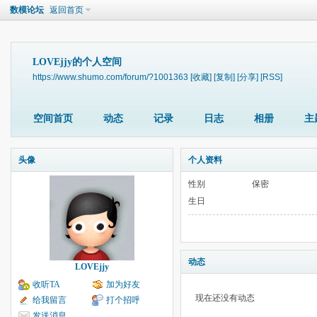
数模论坛
返回首页
LOVEjjy的个人空间
https://www.shumo.com/forum/?1001363
[收藏]
[复制]
[分享]
[RSS]
空间首页
动态
记录
日志
相册
主
头像
个人资料
性别
保密
生日
动态
LOVEjjy
收听TA
加为好友
现在还没有动态
给我留言
打个招呼
发送消息