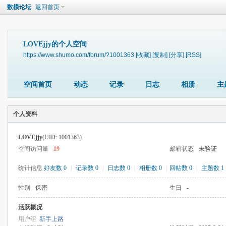
数模论坛
返回首页
LOVEjjy的个人空间
https://www.shumo.com/forum/?1001363
[收藏]
[复制]
[分享]
[RSS]
空间首页
动态
记录
日志
相册
主
个人资料
LOVEjjy
(UID: 1001363)
空间访问量
19
邮箱状态
未验证
统计信息
好友数 0
|
记录数 0
|
日志数 0
|
相册数 0
|
回帖数 0
|
主题数 1
性别
保密
生日
-
活跃概况
用户组
新手上路